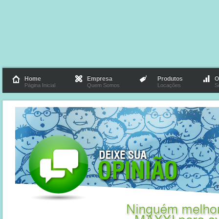
Home
Empresa
Produtos
O
Página Inicial
Quem Somos
Locações
S